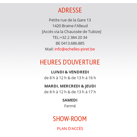
ADRESSE
Petite rue de la Gare 13
1420 Braine-l'Alleud
[Accès via la Chaussée de Tubize]
TEL:+32 2 384 20 34
BE 0413.686.885
Mail:
info@echelles-piret.be
HEURES D'OUVERTURE
LUNDI & VENDREDI
de 8 h à 12 h & de 13 h à 16 h
MARDI, MERCREDI & JEUDI
de 8 h à 12 h & de 13 h à 17 h
SAMEDI
Fermé
SHOW-ROOM
PLAN D'ACCÈS