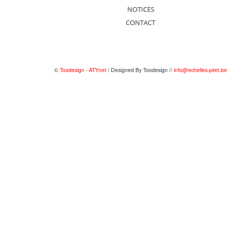
NOTICES
CONTACT
©
Toodesign
-
ATYnet
/ Designed By Toodesign //
info@echelles-piret.be