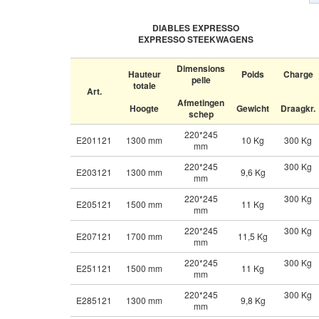
DIABLES EXPRESSO
EXPRESSO
STEEKWAGENS
Dimensions
Hauteur
Poids
Charge
pelle
totale
Art.
Afmetingen
Hoogte
Gewicht
Draagkr.
schep
220*245
E201121
1300 mm
10 Kg
300 Kg
mm
220*245
300 Kg
E203121
1300 mm
9,6 Kg
mm
220*245
300 Kg
E205121
1500 mm
11 Kg
mm
220*245
300 Kg
E207121
1700 mm
11,5 Kg
mm
220*245
300 Kg
E251121
1500 mm
11 Kg
mm
220*245
300 Kg
E285121
1300 mm
9,8 Kg
mm