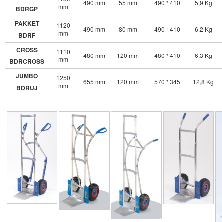
490 mm
55 mm
490 * 410
5,9 Kg
mm
BDRGP
PAKKET
1120
490 mm
80 mm
490 * 410
6,2 Kg
mm
BDRF
CROSS
1110
480 mm
120 mm
480 * 410
6,3 Kg
mm
BDRCROSS
JUMBO
1250
655 mm
120 mm
570 * 345
12,8 Kg
mm
BDRUJ