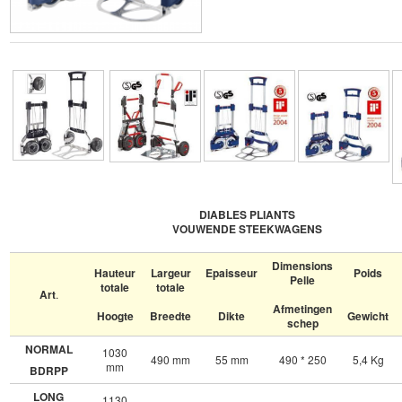
DIABLES PLIANTS
VOUWENDE STEEKWAGENS
Dimensions
Hauteur
Largeur
Epaisseur
Poids
Pelle
totale
totale
Art
.
Afmetingen
Hoogte
Breedte
Dikte
Gewicht
schep
NORMAL
1030
490 mm
55 mm
490 * 250
5,4 Kg
mm
BDRPP
LONG
1130