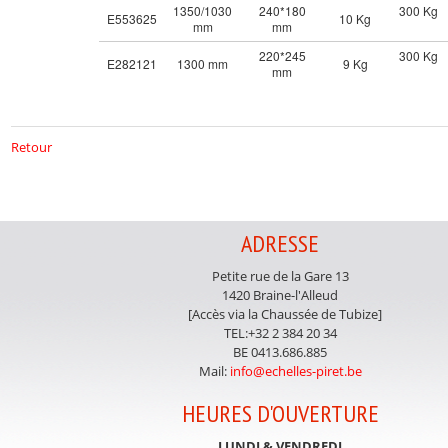
1350/1030
240*180
300 Kg
E553625
10 Kg
mm
mm
220*245
300 Kg
E282121
1300 mm
9 Kg
mm
Retour
ADRESSE
Petite rue de la Gare 13
1420 Braine-l'Alleud
[Accès via la Chaussée de Tubize]
TEL:+32 2 384 20 34
BE 0413.686.885
Mail:
info@echelles-piret.be
HEURES D'OUVERTURE
LUNDI & VENDREDI