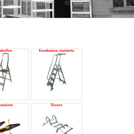
abelles
Escabeaux_roulants
ssoires
Divers