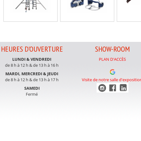
HEURES D'OUVERTURE
SHOW-ROOM
LUNDI & VENDREDI
PLAN D'ACCÈS
de 8 h à 12 h & de 13 h à 16 h
MARDI, MERCREDI & JEUDI
de 8 h à 12 h & de 13 h à 17 h
Visite de notre salle d'expositio
SAMEDI
Fermé