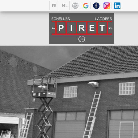
FR
NL